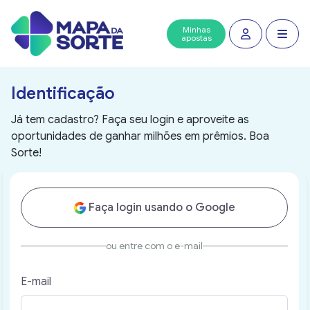
Minhas
apostas
Identificação
Já tem cadastro? Faça seu login e aproveite as
oportunidades de ganhar milhões em prêmios. Boa
Sorte!
Faça login usando o Google
ou entre com o e-mail
E-mail