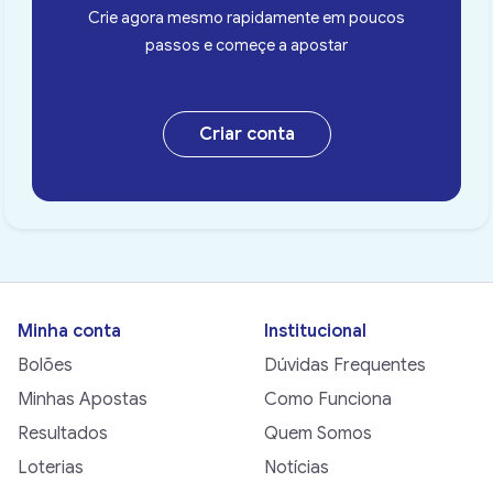
Crie agora mesmo rapidamente em poucos
passos e começe a apostar
Criar conta
Minha conta
Institucional
Bolões
Dúvidas Frequentes
Minhas Apostas
Como Funciona
Resultados
Quem Somos
Loterias
Notícias