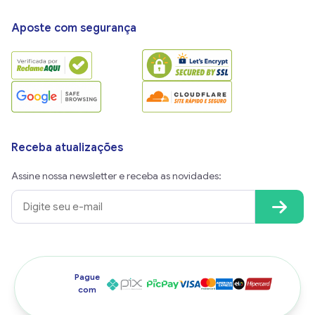
Aposte com segurança
Receba atualizações
Assine nossa newsletter e receba as novidades:
Pague
com