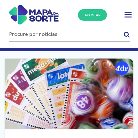
APOSTAR