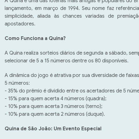
A Quina é uma das loterias mais antigas e populares do Br
lançamento, em março de 1994. Seu nome faz referência 
simplicidade, aliada às chances variadas de premiaç
apostadores.  
Como Funciona a Quina?  
A Quina realiza sorteios diários de segunda a sábado, semp
selecionar de 5 a 15 números dentre os 80 disponíveis.  
A dinâmica do jogo é atrativa por sua diversidade de faix
5 números:  
- 
35% do prêmio é dividido entre os acertadores de 5 núme
- 15% para quem acerta 4 números (quadra);
- 10% para quem acerta 3 números (terno);
- 10% para quem acerta 2 números (duque).
Quina de São João: Um Evento Especial