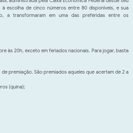
asil, administrada pela Caixa Econômica Federal desde seu 
à escolha de cinco números entre 80 disponíveis, e sua 
ão, a transformaram em uma das preferidas entre os 
re às 20h, exceto em feriados nacionais. Para jogar, basta 
as de premiação. São premiados aqueles que acertam de 2 a 
ros (quina);