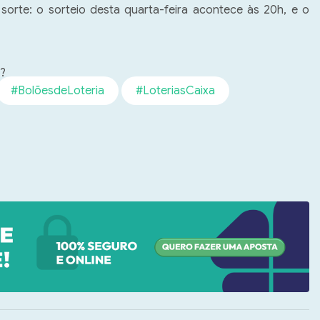
orte: o sorteio desta quarta-feira acontece às 20h, e o 
 
e?
#BolõesdeLoteria
#LoteriasCaixa