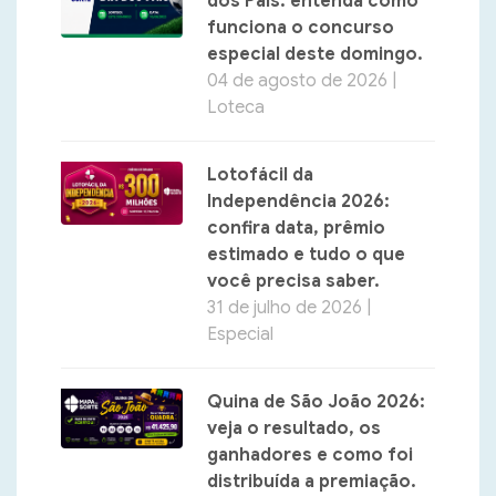
dos Pais: entenda como
funciona o concurso
especial deste domingo.
04 de agosto de 2026 |
Loteca
Lotofácil da
Independência 2026:
confira data, prêmio
estimado e tudo o que
você precisa saber.
31 de julho de 2026 |
Especial
Quina de São João 2026:
veja o resultado, os
ganhadores e como foi
distribuída a premiação.