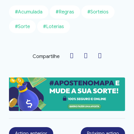
#Acumulada
#Regras
#Sorteios
#Sorte
#Loterias
Compartilhe
Artigo anterior
Próximo artigo