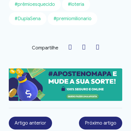
#prêmioesquecido
#loteria
#DuplaSena
#premiomilionario
Compartilhe
Artigo anterior
Próximo artigo