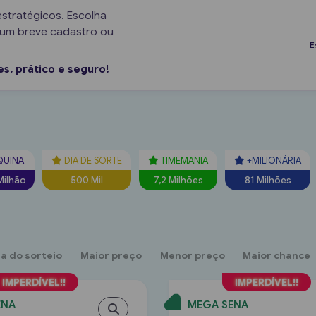
estratégicos. Escolha
a um breve cadastro ou
E
s, prático e seguro!
QUINA
DIA DE SORTE
TIMEMANIA
+MILIONÁRIA
Milhão
500 Mil
7,2 Milhões
81 Milhões
a do sorteio
Maior preço
Menor preço
Maior chance
ENA
MEGA SENA