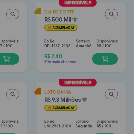
DIA DE SORTE
R$ 500 Mil
ACUMULADA!
isponíveis:
Bolão:
Sorteio:
Disponíveis:
7 / 100
DD-1267-2106
Amanhã
98 / 100
R$ 2,40
30x mais chances
LOTOMANIA
R$ 9,3 Milhões
ACUMULADA!
isponíveis:
Bolão:
Sorteio:
Disponíveis:
8 / 100
LM-2961-2104
Segunda
85 / 100