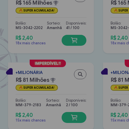
R$ 165 Milhões
R$ 165 
SUPER ACUMULADA!
SUPER
Bolão:
Sorteio:
Disponíveis:
Bolão:
MS-3042-2202
Amanhã
41 / 100
MS-3042-
R$ 2,40
R$ 2,40
18x mais chances
18x mais 
+MILIONÁRIA
+MILION
R$ 81 Milhões
R$ 81 M
SUPER ACUMULADA!
SUPER
Bolão:
Sorteio:
Disponíveis:
Bolão:
MM-379-2183
Amanhã
2 / 100
MM-379-
R$ 2,40
R$ 2,40
15x mais chances
15x mais 