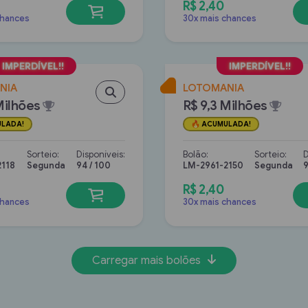
R$ 2,40
chances
30x mais chances
NIA
LOTOMANIA
Milhões
R$ 9,3 Milhões
LADA!
ACUMULADA!
Sorteio:
Disponíveis:
Bolão:
Sorteio:
D
2118
Segunda
94 / 100
LM-2961-2150
Segunda
9
R$ 2,40
chances
30x mais chances
Carregar mais bolões