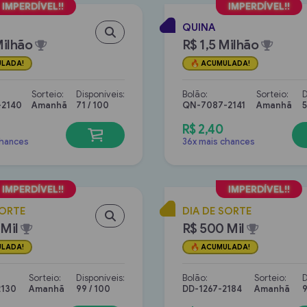
QUINA
Milhão
R$ 1,5 Milhão
LADA!
ACUMULADA!
Sorteio:
Disponíveis:
Bolão:
Sorteio:
D
2140
Amanhã
71 / 100
QN-7087-2141
Amanhã
5
R$ 2,40
chances
36x mais chances
SORTE
DIA DE SORTE
Mil
R$ 500 Mil
LADA!
ACUMULADA!
Sorteio:
Disponíveis:
Bolão:
Sorteio:
D
2130
Amanhã
99 / 100
DD-1267-2184
Amanhã
9