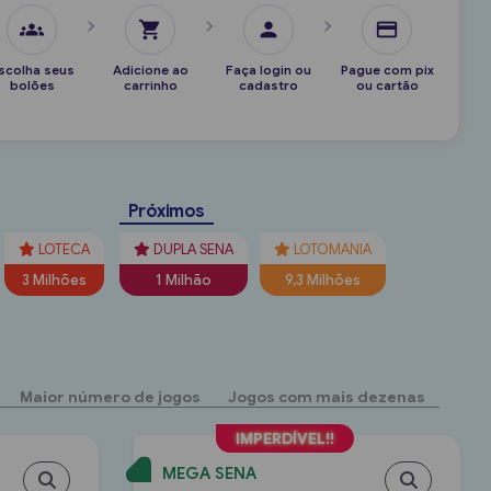
chevron_right
chevron_right
chevron_right
groups
shopping_cart
person
credit_card
scolha seus
Adicione ao
Faça login ou
Pague com pix
bolões
carrinho
cadastro
ou cartão
Próximos
LOTECA
DUPLA SENA
LOTOMANIA
3 Milhões
1 Milhão
9,3 Milhões
Maior número de jogos
Jogos com mais dezenas
MEGA SENA