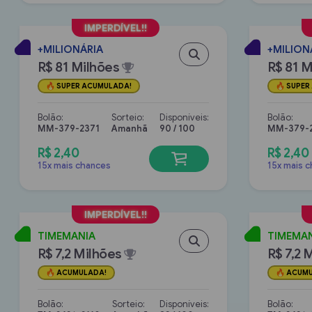
+MILIONÁRIA
+MILION
R$ 81 Milhões
R$ 81 M
SUPER ACUMULADA!
SUPER
Bolão:
Sorteio:
Disponíveis:
Bolão:
MM-379-2371
Amanhã
90 / 100
MM-379-
R$ 2,40
R$ 2,40
15x mais chances
15x mais 
TIMEMANIA
TIMEMA
R$ 7,2 Milhões
R$ 7,2 
ACUMULADA!
ACUMU
Bolão:
Sorteio:
Disponíveis:
Bolão: