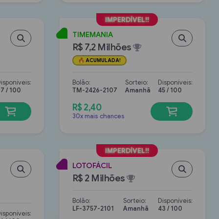
TIMEMANIA
R$ 7,2 Milhões
ACUMULADA!
isponíveis:
Bolão:
Sorteio:
Disponíveis:
7 / 100
TM-2426-2107
Amanhã
45 / 100
R$ 2,40
30x mais chances
LOTOFÁCIL
R$ 2 Milhões
Bolão:
Sorteio:
Disponíveis:
LF-3757-2101
Amanhã
43 / 100
isponíveis: