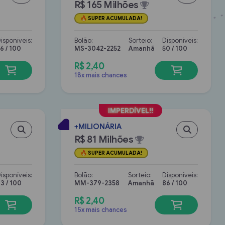
R$ 165 Milhões
SUPER ACUMULADA!
isponíveis:
Bolão:
Sorteio:
Disponíveis:
6 / 100
MS-3042-2252
Amanhã
50 / 100
R$ 2,40
18x mais chances
+MILIONÁRIA
R$ 81 Milhões
SUPER ACUMULADA!
isponíveis:
Bolão:
Sorteio:
Disponíveis:
3 / 100
MM-379-2358
Amanhã
86 / 100
R$ 2,40
15x mais chances