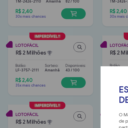
TM-2426-2110
Amanhã
82 / 100
TM-2426-
R$ 2,40
R$ 2,40
30x mais chances
30x mais 
LOTOFÁCIL
LOTOFÁC
R$ 2 Milhões
R$ 2 Mi
Bolão:
Sorteio:
Disponíveis:
Bolão:
LF-3757-2111
Amanhã
43 / 100
LF-3757-2
R$ 2,40
R$ 2,40
35x mais chances
35x mais 
E
DE
LOTOFÁCIL
LOTOFÁC
O Ma
R$ 2 Milhões
R$ 2 Mi
de p
part