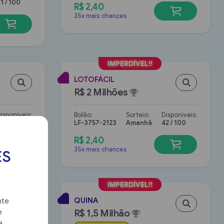
1 / 100
R$ 2,40
35x mais chances
LOTOFÁCIL
R$ 2 Milhões
isponíveis:
Bolão:
Sorteio:
Disponíveis:
9 / 100
LF-3757-2123
Amanhã
42 / 100
R$ 2,40
35x mais chances
ES
QUINA
nte
R$ 1,5 Milhão
e
a