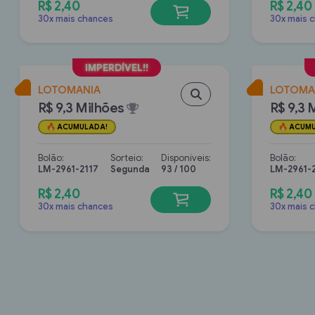
R$ 2,40
R$ 2,40
30x mais chances
30x mais 
LOTOMANIA
LOTOMA
R$ 9,3 Milhões
R$ 9,3 
ACUMULADA!
ACUMU
Bolão:
Sorteio:
Disponíveis:
Bolão:
LM-2961-2117
Segunda
93 / 100
LM-2961-
R$ 2,40
R$ 2,40
30x mais chances
30x mais 