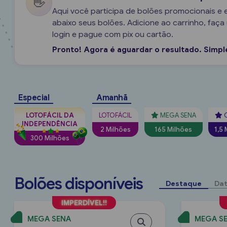
👋
Aqui você participa de bolões promocionais e 
abaixo seus bolões. Adicione ao carrinho, faç
login e pague com pix ou cartão.
Pronto! Agora é aguardar o resultado. Simple
Especial
Amanhã
LOTOFÁCIL DA
LOTOFÁCIL
MEGA SENA
INDEPENDÊNCIA
2 Milhões
165 Milhões
1,5 
300 Milhões
Bolões disponíveis
Destaque
Dat
MEGA SENA
MEGA S