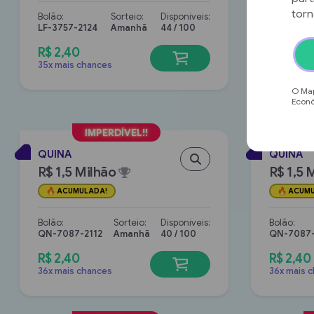
torn
Bolão:
Sorteio:
Disponíveis:
Bolão:
LF-3757-2124
Amanhã
44 / 100
LF-3757-
R$ 2,40
R$ 2,40
35x mais chances
35x mais 
O Map
Econô
QUINA
QUINA
R$ 1,5 Milhão
R$ 1,5 
ACUMULADA!
ACUMU
Bolão:
Sorteio:
Disponíveis:
Bolão:
QN-7087-2112
Amanhã
40 / 100
QN-7087-
R$ 2,40
R$ 2,40
36x mais chances
36x mais 