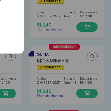
ACUMULADA!
isponíveis:
5 / 100
Bolão:
Sorteio:
Disponíveis:
QN-7087-2102
Amanhã
59 / 100
R$ 2,40
36x mais chances
QUINA
R$ 1,5 Milhão
ACUMULADA!
isponíveis:
Bolão:
Sorteio:
Disponíveis:
1 / 100
QN-7087-2127
Amanhã
59 / 100
R$ 2,40
36x mais chances