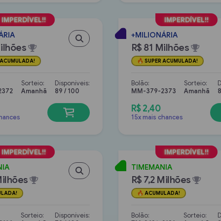
ÁRIA
+MILIONÁRIA
ilhões
R$ 81 Milhões
 ACUMULADA!
SUPER ACUMULADA!
Sorteio:
Disponíveis:
Bolão:
Sorteio:
D
2372
Amanhã
89 / 100
MM-379-2373
Amanhã
8
R$ 2,40
chances
15x mais chances
NIA
TIMEMANIA
Milhões
R$ 7,2 Milhões
LADA!
ACUMULADA!
Sorteio:
Disponíveis:
Bolão:
Sorteio:
D