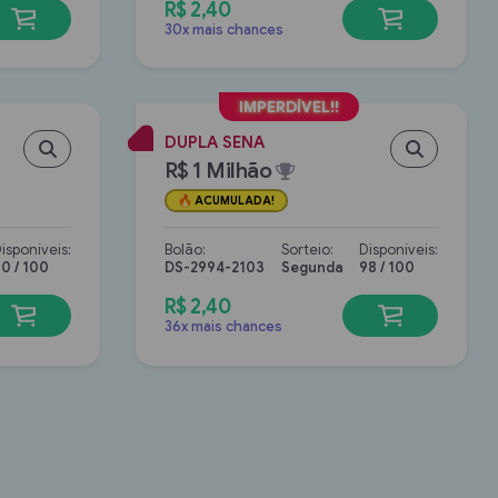
R$ 2,40
30x mais chances
DUPLA SENA
R$ 1 Milhão
ACUMULADA!
isponíveis:
Bolão:
Sorteio:
Disponíveis:
0 / 100
DS-2994-2103
Segunda
98 / 100
R$ 2,40
36x mais chances