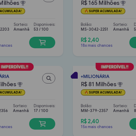
Milhões
R$ 165 Milhões
 ACUMULADA!
SUPER ACUMULADA!
Sorteio:
Disponíveis:
Bolão:
Sorteio:
D
2203
Amanhã
53 / 100
MS-3042-2251
Amanhã
5
R$ 2,40
chances
18x mais chances
ÁRIA
+MILIONÁRIA
ilhões
R$ 81 Milhões
 ACUMULADA!
SUPER ACUMULADA!
Sorteio:
Disponíveis:
Bolão:
Sorteio:
D
2356
Amanhã
17 / 100
MM-379-2357
Amanhã
8
R$ 2,40
chances
15x mais chances